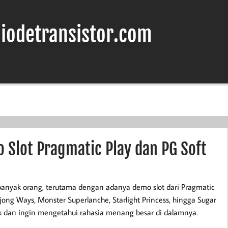
iodetransistor.com
 Slot Pragmatic Play dan PG Soft
 banyak orang, terutama dengan adanya demo slot dari Pragmatic
ng Ways, Monster Superlanche, Starlight Princess, hingga Sugar
ik dan ingin mengetahui rahasia menang besar di dalamnya.