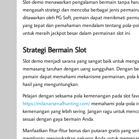
Slot-demo menawarkan pengalaman bermain tanpa har
mengasah strategi dan mencoba berbagai jenis permaina
ditawarkan oleh PG Soft, pemain dapat menikmati perma
yang tepat dan pemahaman mendalam tentang pola-pol
untuk meraih jackpot besar dalam permainan slot ini.
Strategi Bermain Slot
Slot demo menjadi sarana yang sangat baik untuk menga
memasang taruhan dengan uang sungguhan. Dengan berla
pemain dapat memahami mekanisme permainan, pola keme
hasil yang menguntungkan.
Pelajari dengan seksama pola kemenangan pada slot favo
https://milanarsenalhunting.com/
memahami pola-pola in
kemenangan yang lebih sering. Jangan ragu untuk menco
sesuai dengan gaya bermain Anda.
Manfaatkan fitur-fitur bonus dan putaran gratis yang seri
membantu meningkatkan peluang Anda untuk memenangk