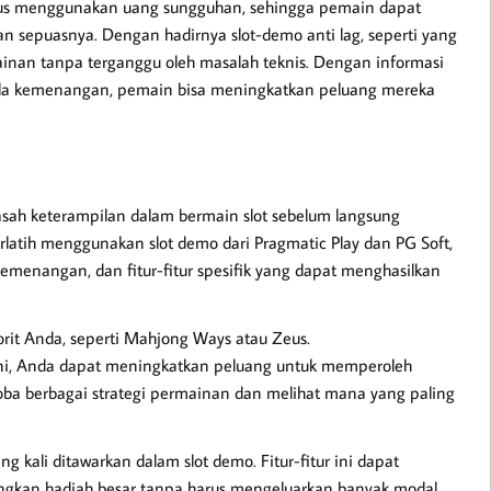
us menggunakan uang sungguhan, sehingga pemain dapat
n sepuasnya. Dengan hadirnya slot-demo anti lag, seperti yang
inan tanpa terganggu oleh masalah teknis. Dengan informasi
a kemenangan, pemain bisa meningkatkan peluang mereka
sah keterampilan dalam bermain slot sebelum langsung
tih menggunakan slot demo dari Pragmatic Play dan PG Soft,
nangan, dan fitur-fitur spesifik yang dapat menghasilkan
rit Anda, seperti Mahjong Ways atau Zeus.
i, Anda dapat meningkatkan peluang untuk memperoleh
ba berbagai strategi permainan dan melihat mana yang paling
ng kali ditawarkan dalam slot demo. Fitur-fitur ini dapat
an hadiah besar tanpa harus mengeluarkan banyak modal.