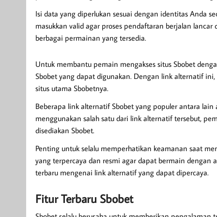
Isi data yang diperlukan sesuai dengan identitas Anda s
masukkan valid agar proses pendaftaran berjalan lancar
berbagai permainan yang tersedia.
Untuk membantu pemain mengakses situs Sbobet dengan la
Sbobet yang dapat digunakan. Dengan link alternatif ini
situs utama Sbobetnya.
Beberapa link alternatif Sbobet yang populer antara lain
menggunakan salah satu dari link alternatif tersebut, p
disediakan Sbobet.
Penting untuk selalu memperhatikan keamanan saat men
yang terpercaya dan resmi agar dapat bermain dengan 
terbaru mengenai link alternatif yang dapat dipercaya.
Fitur Terbaru Sbobet
Sbobet selalu berusaha untuk memberikan pengalaman 