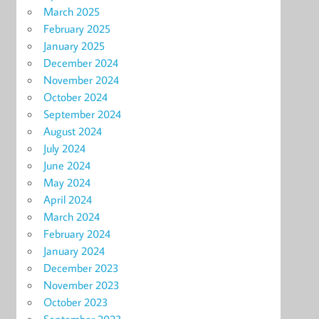
March 2025
February 2025
January 2025
December 2024
November 2024
October 2024
September 2024
August 2024
July 2024
June 2024
May 2024
April 2024
March 2024
February 2024
January 2024
December 2023
November 2023
October 2023