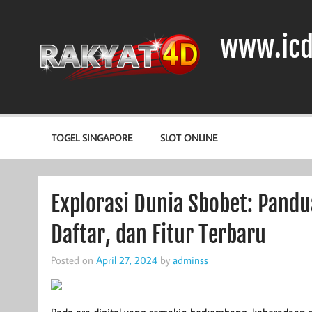
Skip
to
content
www.icd
DIODA, TRANSISTOR DAN IC (INTEGRATED CIRCUIT)
TOGEL SINGAPORE
SLOT ONLINE
Explorasi Dunia Sbobet: Pandu
Daftar, dan Fitur Terbaru
Posted on
April 27, 2024
by
adminss