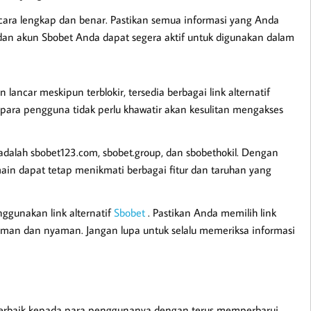
ecara lengkap dan benar. Pastikan semua informasi yang Anda
 dan akun Sbobet Anda dapat segera aktif untuk digunakan dalam
ncar meskipun terblokir, tersedia berbagai link alternatif
, para pengguna tidak perlu khawatir akan kesulitan mengakses
 adalah sbobet123.com, sbobet.group, dan sbobethokil. Dengan
emain dapat tetap menikmati berbagai fitur dan taruhan yang
ggunakan link alternatif
Sbobet
. Pastikan Anda memilih link
aman dan nyaman. Jangan lupa untuk selalu memeriksa informasi
terbaik kepada para penggunanya dengan terus memperbarui