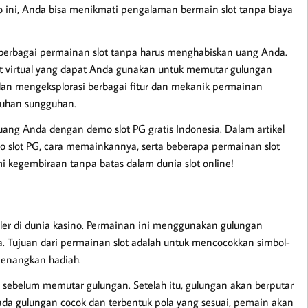
o ini, Anda bisa menikmati pengalaman bermain slot tanpa biaya
berbagai permainan slot tanpa harus menghabiskan uang Anda.
it virtual yang dapat Anda gunakan untuk memutar gulungan
an mengeksplorasi berbagai fitur dan mekanik permainan
ruhan sungguhan.
uang Anda dengan demo slot PG gratis Indonesia. Dalam artikel
mo slot PG, cara memainkannya, serta beberapa permainan slot
i kegembiraan tanpa batas dalam dunia slot online!
ler di dunia kasino. Permainan ini menggunakan gulungan
. Tujuan dari permainan slot adalah untuk mencocokkan simbol-
menangkan hadiah.
sebelum memutar gulungan. Setelah itu, gulungan akan berputar
pada gulungan cocok dan terbentuk pola yang sesuai, pemain akan