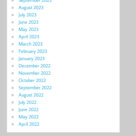
September 2023
August 2023
July 2023
June 2023
May 2023
April 2023
March 2023
February 2023
January 2023
December 2022
November 2022
October 2022
September 2022
August 2022
July 2022
June 2022
May 2022
April 2022