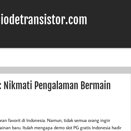
iodetransistor.com
a: Nikmati Pengalaman Bermain
buran favorit di Indonesia. Namun, tidak semua orang ingin
an baru. Itulah mengapa demo slot PG gratis Indonesia hadir