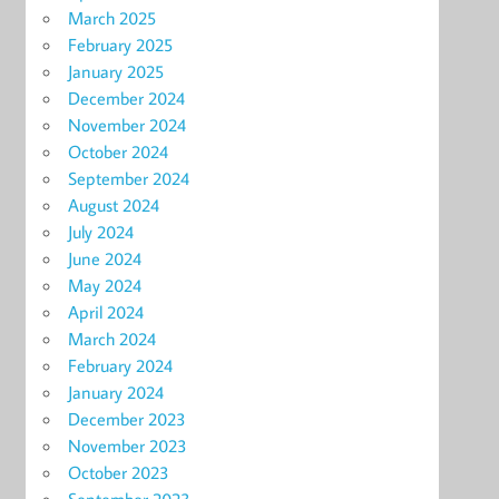
March 2025
February 2025
January 2025
December 2024
November 2024
October 2024
September 2024
August 2024
July 2024
June 2024
May 2024
April 2024
March 2024
February 2024
January 2024
December 2023
November 2023
October 2023