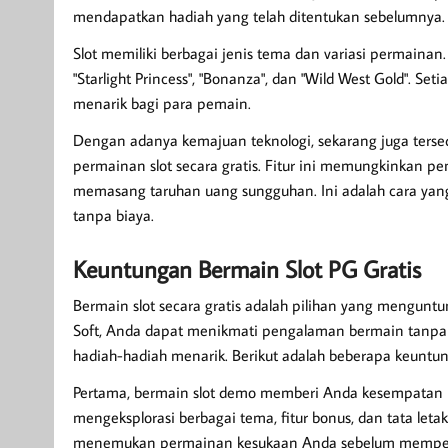
mendapatkan hadiah yang telah ditentukan sebelumnya.
Slot memiliki berbagai jenis tema dan variasi permaina
"Starlight Princess", "Bonanza", dan "Wild West Gold". S
menarik bagi para pemain.
Dengan adanya kemajuan teknologi, sekarang juga ters
permainan slot secara gratis. Fitur ini memungkinkan
memasang taruhan uang sungguhan. Ini adalah cara yan
tanpa biaya.
Keuntungan Bermain Slot PG Gratis
Bermain slot secara gratis adalah pilihan yang menguntu
Soft, Anda dapat menikmati pengalaman bermain tanpa
hadiah-hadiah menarik. Berikut adalah beberapa keuntung
Pertama, bermain slot demo memberi Anda kesempatan u
mengeksplorasi berbagai tema, fitur bonus, dan tata let
menemukan permainan kesukaan Anda sebelum mempert