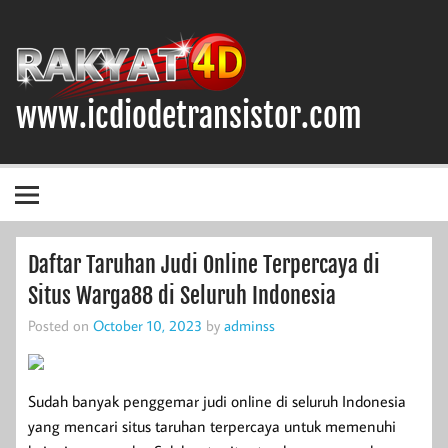
Skip
to
content
www.icdiodetransistor.com
DIODA, TRANSISTOR DAN IC (INTEGRATED CIRCUIT)
Daftar Taruhan Judi Online Terpercaya di
Situs Warga88 di Seluruh Indonesia
Posted on
October 10, 2023
by
adminss
Sudah banyak penggemar judi online di seluruh Indonesia
yang mencari situs taruhan terpercaya untuk memenuhi