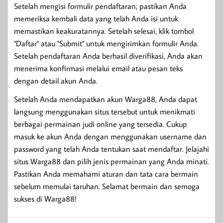
Setelah mengisi formulir pendaftaran, pastikan Anda
memeriksa kembali data yang telah Anda isi untuk
memastikan keakuratannya. Setelah selesai, klik tombol
"Daftar" atau "Submit" untuk mengirimkan formulir Anda.
Setelah pendaftaran Anda berhasil diverifikasi, Anda akan
menerima konfirmasi melalui email atau pesan teks
dengan detail akun Anda.
Setelah Anda mendapatkan akun Warga88, Anda dapat
langsung menggunakan situs tersebut untuk menikmati
berbagai permainan judi online yang tersedia. Cukup
masuk ke akun Anda dengan menggunakan username dan
password yang telah Anda tentukan saat mendaftar. Jelajahi
situs Warga88 dan pilih jenis permainan yang Anda minati.
Pastikan Anda memahami aturan dan tata cara bermain
sebelum memulai taruhan. Selamat bermain dan semoga
sukses di Warga88!