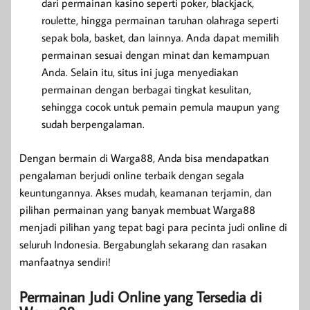
dari permainan kasino seperti poker, blackjack,
roulette, hingga permainan taruhan olahraga seperti
sepak bola, basket, dan lainnya. Anda dapat memilih
permainan sesuai dengan minat dan kemampuan
Anda. Selain itu, situs ini juga menyediakan
permainan dengan berbagai tingkat kesulitan,
sehingga cocok untuk pemain pemula maupun yang
sudah berpengalaman.
Dengan bermain di Warga88, Anda bisa mendapatkan
pengalaman berjudi online terbaik dengan segala
keuntungannya. Akses mudah, keamanan terjamin, dan
pilihan permainan yang banyak membuat Warga88
menjadi pilihan yang tepat bagi para pecinta judi online di
seluruh Indonesia. Bergabunglah sekarang dan rasakan
manfaatnya sendiri!
Permainan Judi Online yang Tersedia di