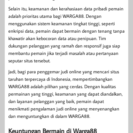
Selain itu, keamanan dan kerahasiaan data pribadi pemain
adalah prioritas utama bagi WARGA88. Dengan
menggunakan sistem keamanan tingkat tinggi, seperti
enkripsi data, pemain dapat bermain dengan tenang tanpa
khawatir akan kebocoran data atau penipuan. Tim
dukungan pelanggan yang ramah dan responsif juga siap
membantu pemain jika terjadi masalah atau pertanyaan
seputar situs tersebut.
Jadi, bagi para penggemar judi online yang mencari situs
taruhan terpercaya di Indonesia, mempertimbangkan
WARGA88 adalah pilihan yang cerdas. Dengan kualitas
permainan yang tinggi, keamanan yang dapat diandalkan,
dan layanan pelanggan yang baik, pemain dapat
menikmati pengalaman judi online yang menyenangkan
dan menguntungkan di dalam WARGA88.
Keuntungan Bermain di Warga88