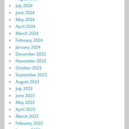
July 2024
June 2024
May 2024
April 2024
March 2024
February 2024
January 2024
December 2023
November 2023
October 2023
September 2023
August 2023
July 2023
June 2023
May 2023
April 2023
March 2023
February 2023