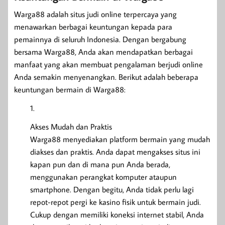
Warga88 adalah situs judi online terpercaya yang
menawarkan berbagai keuntungan kepada para
pemainnya di seluruh Indonesia. Dengan bergabung
bersama Warga88, Anda akan mendapatkan berbagai
manfaat yang akan membuat pengalaman berjudi online
Anda semakin menyenangkan. Berikut adalah beberapa
keuntungan bermain di Warga88:
Akses Mudah dan Praktis
Warga88 menyediakan platform bermain yang mudah
diakses dan praktis. Anda dapat mengakses situs ini
kapan pun dan di mana pun Anda berada,
menggunakan perangkat komputer ataupun
smartphone. Dengan begitu, Anda tidak perlu lagi
repot-repot pergi ke kasino fisik untuk bermain judi.
Cukup dengan memiliki koneksi internet stabil, Anda