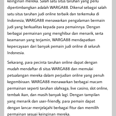
keinginan mereka. Salah satu situs taruhan yang perlu
dipertimbangkan adalah WARGA88. Dikenal sebagai salah
satu situs taruhan judi online terbaik dan terkemuka di
Indonesia, WARGA88 menawarkan pengalaman bermain
judi yang berkualitas kepada para pemainnya. Dengan
berbagai permainan yang menghibur dan menarik, serta
keamanan yang terjamin, WARGA88 mendapatkan
kepercayaan dari banyak pemain judi online di seluruh
Indonesia.
Sekarang, para pecinta taruhan online dapat dengan
mudah mendaftar di situs WARGA88 dan memulai
petualangan mereka dalam perjudian online yang penuh
kegembiraan. WARGA88 menawarkan berbagai macam
permainan seperti taruhan olahraga, live casino, slot online,
tembak ikan, dan masih banyak lagi. Dengan tampilan
yang menarik dan user-friendly, para pemain dapat
dengan lancar menjelajahi berbagai fitur dan memilih
permainan sesuai keinginan mereka.