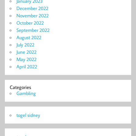
January 2023
December 2022
November 2022
October 2022
September 2022
August 2022
July 2022
June 2022
May 2022
April 2022
Categories
Gambling
togel sidney