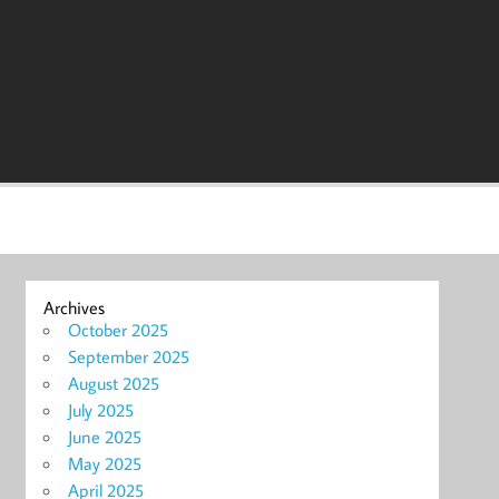
Archives
October 2025
September 2025
August 2025
July 2025
June 2025
May 2025
April 2025