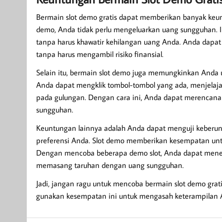
Bermain slot demo gratis dapat memberikan banyak keu
demo, Anda tidak perlu mengeluarkan uang sungguhan. In
tanpa harus khawatir kehilangan uang Anda. Anda dapa
tanpa harus mengambil risiko finansial.
Selain itu, bermain slot demo juga memungkinkan Anda 
Anda dapat mengklik tombol-tombol yang ada, menjelajah
pada gulungan. Dengan cara ini, Anda dapat merencanak
sungguhan.
Keuntungan lainnya adalah Anda dapat menguji keberun
preferensi Anda. Slot demo memberikan kesempatan untu
Dengan mencoba beberapa demo slot, Anda dapat mene
memasang taruhan dengan uang sungguhan.
Jadi, jangan ragu untuk mencoba bermain slot demo gr
gunakan kesempatan ini untuk mengasah keterampilan