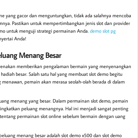
ine yang gacor dan menguntungkan, tidak ada salahnya mencoba
umnya. Pastikan untuk mempertimbangkan jenis slot dan provider
emo untuk menguji strategi permainan Anda.
demo slot pg
yertai Anda!
eluang Menang Besar
 dikarenakan memberikan pengalaman bermain yang menyenangkan
diah besar. Salah satu hal yang membuat slot demo begitu
ng menawan, pemain akan merasa seolah-olah berada di dalam
eluang menang yang besar. Dalam permainan slot demo, pemain
ingkatkan peluang menangnya. Hal ini menjadi sangat penting
 tentang permainan slot online sebelum bermain dengan uang
 peluang menang besar adalah slot demo x500 dan slot demo