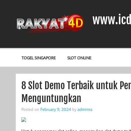
Skip
to
content
www.icd
DIODA, TRANSISTOR DAN IC (INTEGRATED CIRCUIT)
TOGEL SINGAPORE
SLOT ONLINE
8 Slot Demo Terbaik untuk P
Menguntungkan
Posted on
February 9, 2024
by
adminss