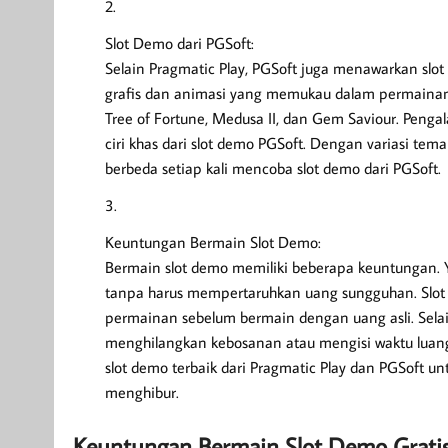
Slot Demo dari PGSoft:
Selain Pragmatic Play, PGSoft juga menawarkan slot
grafis dan animasi yang memukau dalam permainan s
Tree of Fortune, Medusa II, dan Gem Saviour. Pen
ciri khas dari slot demo PGSoft. Dengan variasi t
berbeda setiap kali mencoba slot demo dari PGSoft.
Keuntungan Bermain Slot Demo:
Bermain slot demo memiliki beberapa keuntungan. 
tanpa harus mempertaruhkan uang sungguhan. Slot
permainan sebelum bermain dengan uang asli. Selain
menghilangkan kebosanan atau mengisi waktu luang
slot demo terbaik dari Pragmatic Play dan PGSoft
menghibur.
Keuntungan Bermain Slot Demo Grat