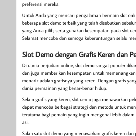
preferensi mereka.
Untuk Anda yang mencari pengalaman bermain slot onl
beberapa slot demo terbaik yang telah disebutkan sebel
yang Anda pilih, serta gunakan kesempatan pada slot d
Selamat mencoba dan semoga keberuntungan selalu men
Slot Demo dengan Grafis Keren dan P
Di dunia perjudian online, slot demo sangat populer
dan juga memberikan kesempatan untuk memenangkan ha
menarik adalah grafisnya yang keren. Dengan grafis ya
dunia permainan yang benar-benar hidup.
Selain grafis yang keren, slot demo juga menawarkan p
dapat mencoba berbagai strategi dan metode untuk men
terutama bagi pemain yang ingin mengenal lebih dalam
asli.
Salah satu slot demo yang menawarkan grafis keren dan